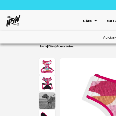
CÃES
GAT
Adicion
|
|
Home
Cães
Acessórios