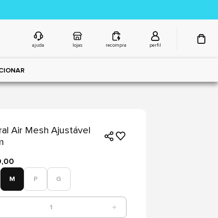
ajuda
lojas
recompra
perfil
CIONAR
ral Air Mesh Ajustável
m
9,00
M
P
G
1