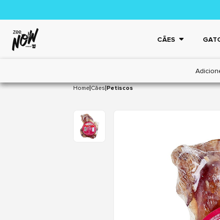
CÃES
GAT
Adicion
|
|
Home
Cães
Petiscos