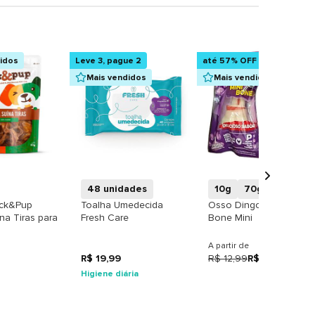
didos
Leve 3, pague 2
até 57% OFF
Mais vendidos
Mais vendidos
+
+
+
48 unidades
10g
70g
ack&Pup
Toalha Umedecida
Osso Dingo Premium
na Tiras para
Fresh Care
Bone Mini
A partir de
R$ 19,99
R$ 12,99
R$ 8,88
Higiene diária