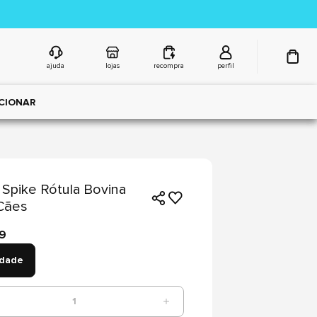
ajuda
lojas
recompra
perfil
CIONAR
Spike Rótula Bovina
Cães
99
idade
1