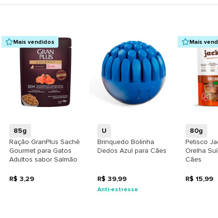
Mais vendidos
Mais ven
+
+
85g
U
80g
Ração GranPlus Sachê
Brinquedo Bolinha
Petisco J
Gourmet para Gatos
Dedos Azul para Cães
Orelha Suí
Adultos sabor Salmão
Cães
R$ 3,29
R$ 39,99
R$ 15,99
Anti-estresse