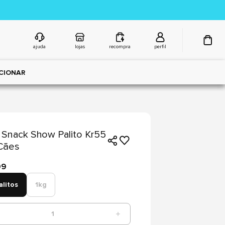
ajuda
lojas
recompra
perfil
CIONAR
Snack Show Palito Kr55
Cães
99
alitos
1kg
1