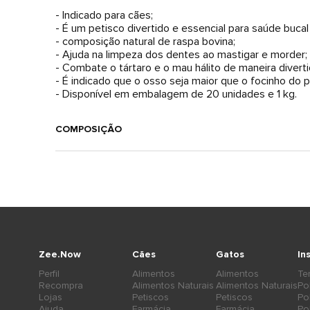
- Indicado para cães;
- É um petisco divertido e essencial para saúde bucal
- composição natural de raspa bovina;
- Ajuda na limpeza dos dentes ao mastigar e morder;
- Combate o tártaro e o mau hálito de maneira divert
- É indicado que o osso seja maior que o focinho do 
- Disponível em embalagem de 20 unidades e 1 kg.
COMPOSIÇÃO
Zee.Now
Cães
Gatos
In
Perfil
Alimentos
Alimentos
Te
Recompra
Alimentos Naturais
Alimentos Naturais
Po
Lojas
Petiscos
Petiscos
Po
Ajuda
Farmácia
Farmácia
Po