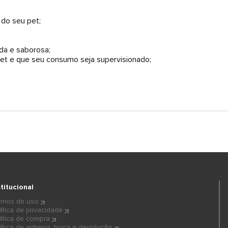
 do seu pet;
ida e saborosa;
pet e que seu consumo seja supervisionado;
stitucional
rmos de uso
lítica de privacidade
lítica de compra
lítica de entrega, troca e devolução