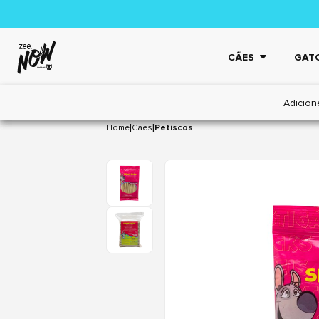
CÃES
GAT
Adicion
|
|
Home
Cães
Petiscos