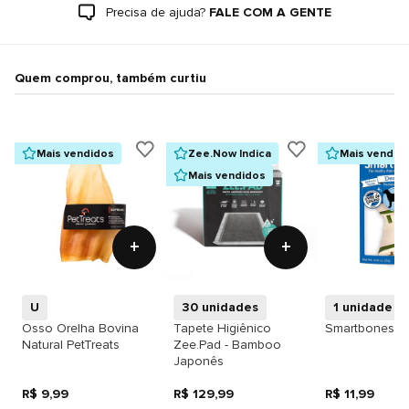
Precisa de ajuda?
FALE COM A GENTE
Quem comprou, também curtiu
Mais vendidos
Zee.Now Indica
Mais vendid
Mais vendidos
+
+
U
30 unidades
1 unidade
Osso Orelha Bovina
Tapete Higiênico
Smartbones De
Natural PetTreats
Zee.Pad - Bamboo
Japonês
R$ 9,99
R$ 129,99
R$ 11,99