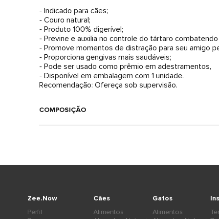
- Indicado para cães;
- Couro natural;
- Produto 100% digerível;
- Previne e auxilia no controle do tártaro combatendo 
- Promove momentos de distração para seu amigo pe
- Proporciona gengivas mais saudáveis;
- Pode ser usado como prêmio em adestramentos,
- Disponível em embalagem com 1 unidade.
Recomendação: Ofereça sob supervisão.
COMPOSIÇÃO
Zee.Now
Cães
Gatos
In
Perfil
Alimentos
Alimentos
Te