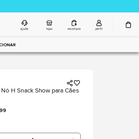
ajuda
lojas
recompra
perfil
CIONAR
 Nó H Snack Show para Cães
,99