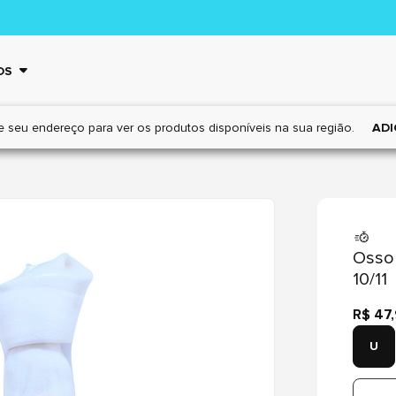
OS
e seu endereço para ver os
produtos disponíveis na sua região.
ADI
Osso
10/11
R$ 47
U