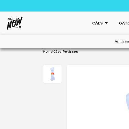
CÃES
GAT
Adicion
|
|
Home
Cães
Petiscos