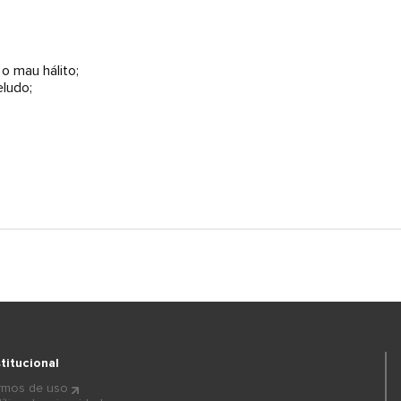
o mau hálito;
ludo;
stitucional
rmos de uso