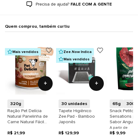
Precisa de ajuda?
FALE COM A GENTE
Quem comprou, também curtiu
Mais vendidos
Zee.Now Indica
Mais vendidos
+
+
320g
30 unidades
65g
300g
Ração Pet Delícia
Tapete Higiênico
Snack Petitos 
Natural Panelinha de
Zee.Pad - Bamboo
Sensations pa
Carne Natural Fácil
Japonês
Sabor Angus e
Digestão para Cães
Finas
A partir de
R$ 21,99
R$ 129,99
R$ 9,99