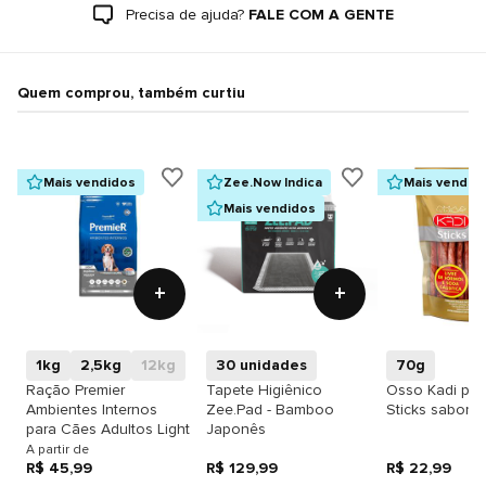
Precisa de ajuda?
FALE COM A GENTE
Quem comprou, também curtiu
Mais vendidos
Zee.Now Indica
Mais vendid
Mais vendidos
+
+
1kg
2,5kg
12kg
30 unidades
70g
Ração Premier
Tapete Higiênico
Osso Kadi par
Ambientes Internos
Zee.Pad - Bamboo
Sticks sabor 
para Cães Adultos Light
Japonês
A partir de
R$ 45,99
R$ 129,99
R$ 22,99