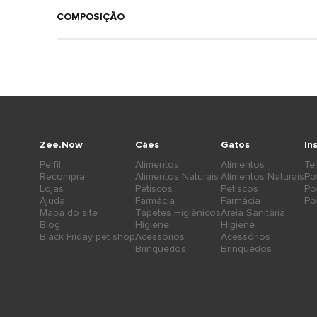
COMPOSIÇÃO
Zee.Now
Cães
Gatos
In
Perfil
Alimentos
Alimentos
Te
Recompra
Alimentos Naturais
Alimentos Naturais
Po
Lojas
Petiscos
Petiscos
Po
Ajuda
Farmácia
Farmácia
Po
Mapa do site
Tapetes Higiênicos
Areia Sanitária
Blog
Higiene
Higiene
Black Friday pet shop
Acessórios
Acessórios
Brinquedos
Brinquedos