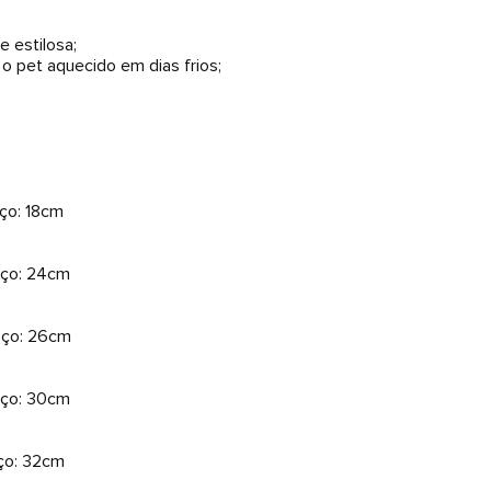
 estilosa;
 pet aquecido em dias frios;
ço: 18cm
oço: 24cm
oço: 26cm
oço: 30cm
ço: 32cm