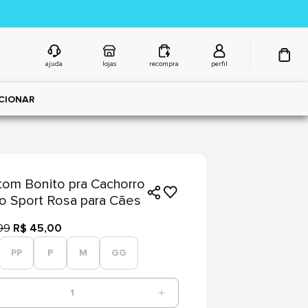
ajuda
lojas
recompra
perfil
CIONAR
om Bonito pra Cachorro
o Sport Rosa para Cães
99
R$ 45,00
PP
P
M
GG
1