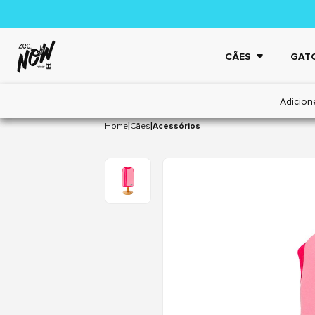
CÃES
GAT
Adicion
|
|
Home
Cães
Acessórios