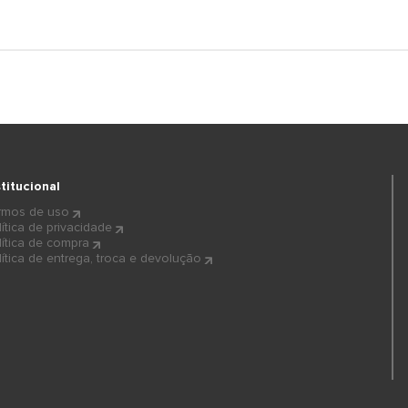
stitucional
rmos de uso
lítica de privacidade
lítica de compra
lítica de entrega, troca e devolução