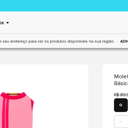
OS
e seu endereço para ver os
produtos disponíveis na sua região.
ADI
Molet
Básic
R$ 89,
G