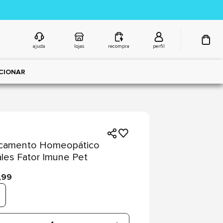
ajuda
lojas
recompra
perfil
CIONAR
camento Homeopático
les Fator Imune Pet
,99