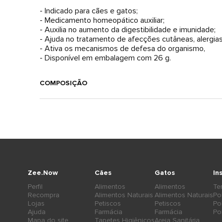
- Indicado para cães e gatos;
- Medicamento homeopático auxiliar;
- Auxilia no aumento da digestibilidade e imunidade;
- Ajuda no tratamento de afecções cutâneas, alergia
- Ativa os mecanismos de defesa do organismo,
- Disponível em embalagem com 26 g.
COMPOSIÇÃO
Zee.Now
Cães
Gatos
In
Perfil
Alimentos
Alimentos
Te
Recompra
Alimentos Naturais
Alimentos Naturais
Po
Lojas
Petiscos
Petiscos
Po
Ajuda
Farmácia
Farmácia
Po
Mapa do site
Tapetes Higiênicos
Areia Sanitária