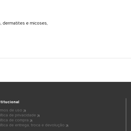
s, dermatites e micoses,
stitucional
rmos de uso
lítica de privacidade
lítica de compra
lítica de entrega, troca e devolução