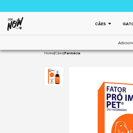
CÃES
GAT
Adicion
|
|
Home
Cães
Farmácia