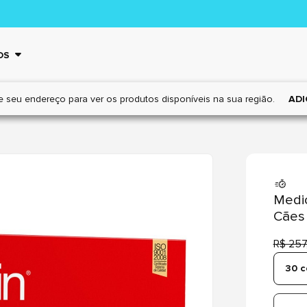
OS
e seu endereço para ver os
produtos disponíveis na sua região.
ADI
Medic
Cães
R$ 257
30 c