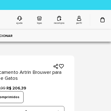
ajuda
lojas
recompra
perfil
CIONAR
amento Artrin Brouwer para
 e Gatos
,99
R$ 206,39
omprimidos