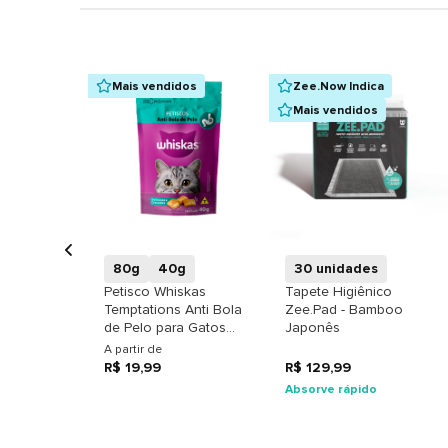
Mais vendidos
Zee.Now Indica
Mais vendidos
+
+
80g
40g
30 unidades
Petisco Whiskas
Tapete Higiênico
Temptations Anti Bola
Zee.Pad - Bamboo
de Pelo para Gatos
Japonês
Adultos
A partir de
R$ 19,99
R$ 129,99
Absorve rápido