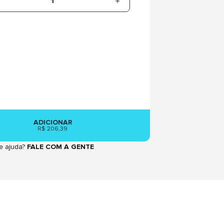
1
ADICIONAR
R$ 206,39
e ajuda?
FALE COM A GENTE