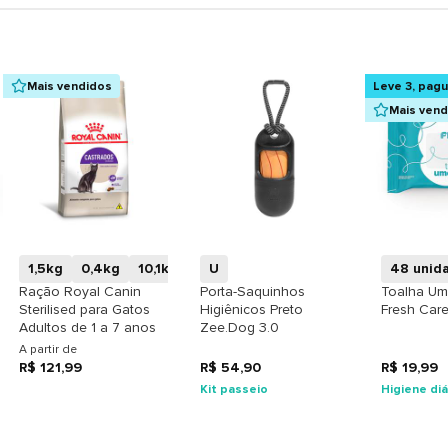
Mais vendidos
Leve 3, pag
Mais ven
+
+
1,5kg
0,4kg
10,1kg
4kg
U
48 unid
Ração Royal Canin
Porta-Saquinhos
Toalha Um
Sterilised para Gatos
Higiênicos Preto
Fresh Car
Adultos de 1 a 7 anos
Zee.Dog 3.0
A partir de
R$ 121,99
R$ 54,90
R$ 19,99
Kit passeio
Higiene diá