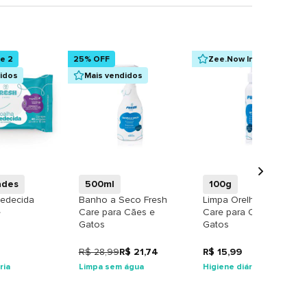
ue 2
25% OFF
Zee.Now Indica
didos
Mais vendidos
+
+
+
ades
500ml
100g
edecida
Banho a Seco Fresh
Limpa Orelhas Fresh
e
Care para Cães e
Care para Cães e
Gatos
Gatos
R$ 28,99
R$ 21,74
R$ 15,99
ria
Limpa sem água
Higiene diária