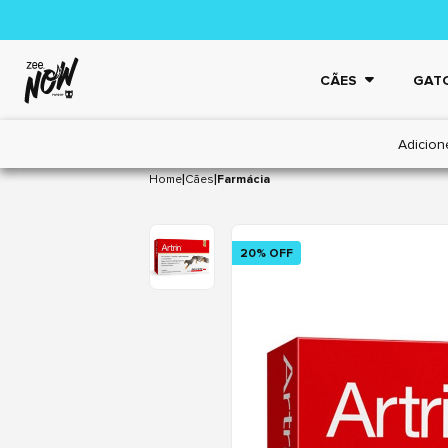
CÃES
GAT
Adicion
|
|
Home
Cães
Farmácia
20% OFF