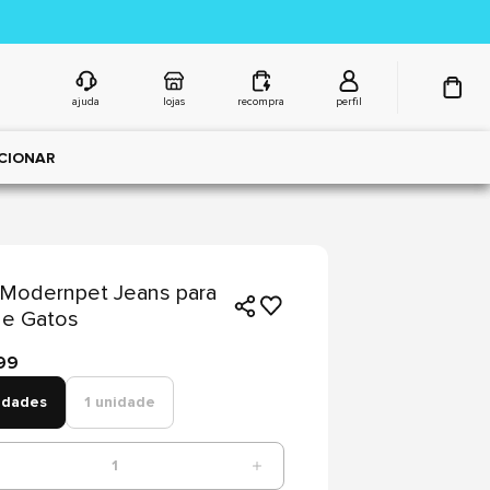
ajuda
lojas
recompra
perfil
CIONAR
Modernpet Jeans para
 e Gatos
99
idades
1 unidade
1