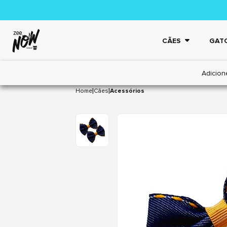
CÃES
GAT
Adicion
|
|
Home
Cães
Acessórios