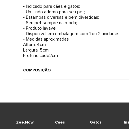
- Indicado para cães e gatos;
- Um lindo adorno para seu pet;
- Estampas diversas e bem divertidas;
- Seu pet sempre na moda;
- Produto lavável;
- Disponível em embalagem com 1 ou 2 unidades.
- Medidas aproximadas
Altura: 4cm
Largura: 5cm
Profundicade2cm
COMPOSIÇÃO
Zee.Now
Cães
Gatos
In