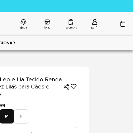
ajuda
lojas
recompra
perfil
CIONAR
Leo e Lia Tecido Renda
z Lilás para Cães e
s
,99
M
P