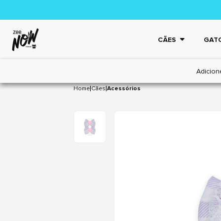
CÃES
GAT
Adicion
|
|
Home
Cães
Acessórios