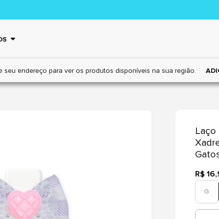
OS
e seu endereço para ver os
produtos disponíveis na sua região.
ADI
Laço 
Xadre
Gato
R$ 16
G