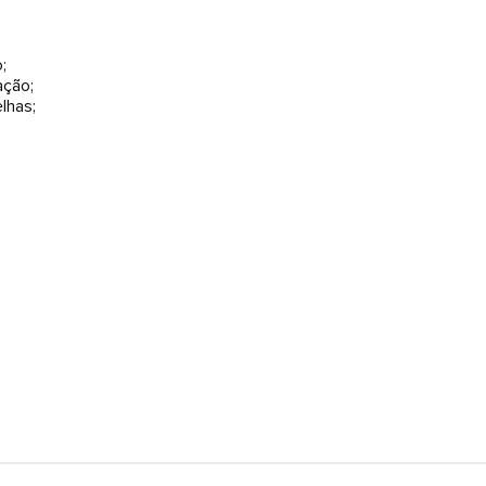
;
ação;
lhas;