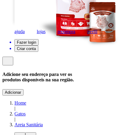
ajuda
lojas
recompra
perfil
Fazer login
Criar conta
Adicione seu endereço para ver os
produtos disponíveis na sua região.
Adicionar
Home
|
Gatos
|
Areia Sanitária