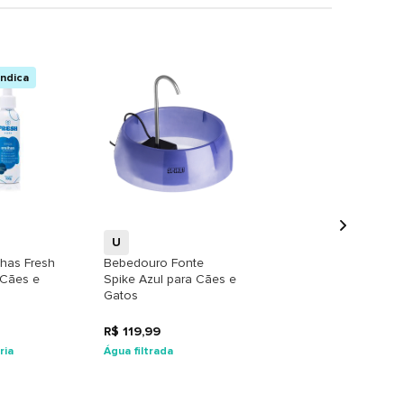
ndica
+
+
U
lhas Fresh
Bebedouro Fonte
 Cães e
Spike Azul para Cães e
Gatos
R$ 119,99
ria
Água filtrada