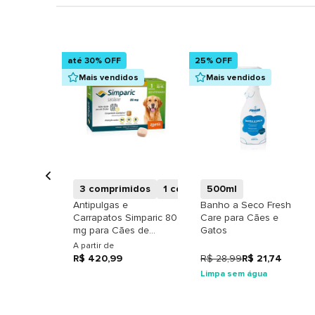
até 30% OFF
25% OFF
Mais vendidos
Mais vendidos
+
+
3 comprimidos
1 comprimido
500ml
Antipulgas e
Banho a Seco Fresh
Carrapatos Simparic 80
Care para Cães e
mg para Cães de
Gatos
20,1kg - 40kg
A partir de
R$ 420,99
R$ 28,99
R$ 21,74
Limpa sem água