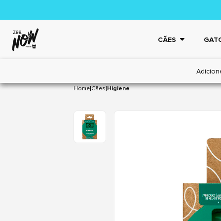
CÃES
GAT
Adicion
|
|
Home
Cães
Higiene