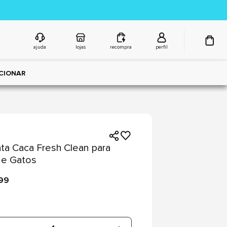
ajuda
lojas
recompra
perfil
CIONAR
ata Caca Fresh Clean para
 e Gatos
,99