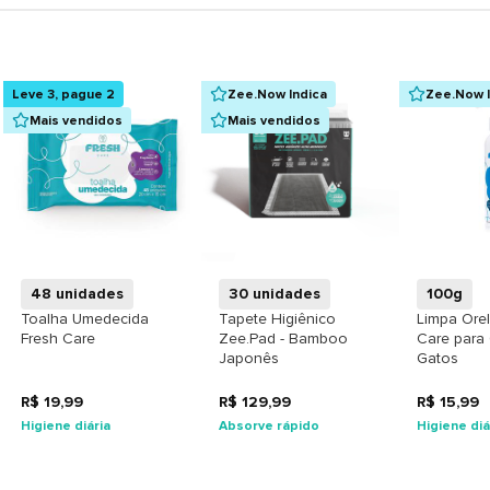
Leve 3, pague 2
Zee.Now Indica
Zee.Now I
Mais vendidos
Mais vendidos
+
+
48 unidades
30 unidades
100g
Toalha Umedecida
Tapete Higiênico
Limpa Ore
Fresh Care
Zee.Pad - Bamboo
Care para
Japonês
Gatos
R$ 19,99
R$ 129,99
R$ 15,99
Higiene diária
Absorve rápido
Higiene diá