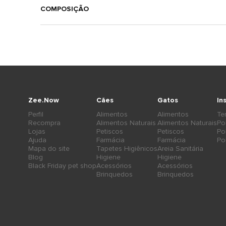
COMPOSIÇÃO
Zee.Now
Cães
Gatos
In
Perfil
Alimentos
Alimentos
Te
Recompra
Alimentos Naturais
Alimentos Naturais
Po
Lojas
Petiscos
Petiscos
Po
Ajuda
Farmácia
Farmácia
Po
Mapa do site
Tapetes Higiênicos
Areia Sanitária
Blog
Higiene
Higiene
Black Friday pet shop
Acessórios
Acessórios
Brinquedos
Brinquedos