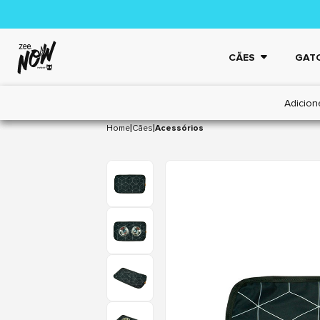
CÃES
GAT
Adicion
|
|
Home
Cães
Acessórios