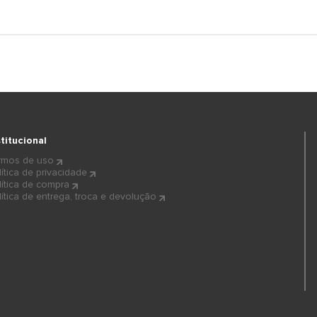
stitucional
rmos de uso
lítica de privacidade
lítica de compra
lítica de entrega, troca e devolução