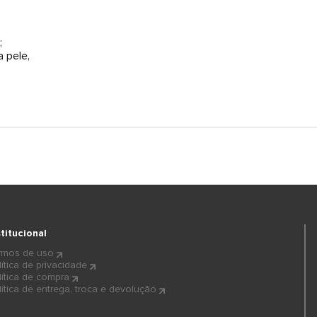
;
 pele,
stitucional
rmos de uso
lítica de privacidade
lítica de compra
lítica de entrega, troca e devolução