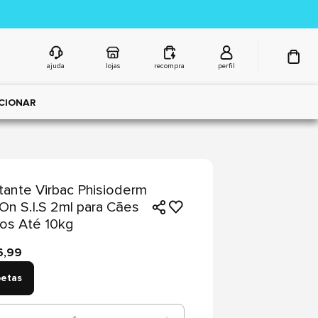
ajuda
lojas
recompra
perfil
CIONAR
tante Virbac Phisioderm
On S.I.S 2ml para Cães
os Até 10kg
6,99
petas