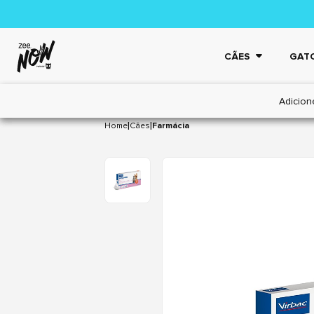
CÃES
GAT
Adicion
|
|
Home
Cães
Farmácia