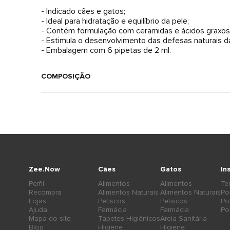
- Indicado cães e gatos;
- Ideal para hidratação e equilíbrio da pele;
- Contém formulação com ceramidas e ácidos graxos
- Estimula o desenvolvimento das defesas naturais da
- Embalagem com 6 pipetas de 2 ml.
COMPOSIÇÃO
Zee.Now
Cães
Gatos
In
Perfil
Alimentos
Alimentos
Te
Recompra
Alimentos Naturais
Alimentos Naturais
Po
Lojas
Petiscos
Petiscos
Po
Ajuda
Farmácia
Farmácia
Po
Mapa do site
Tapetes Higiênicos
Areia Sanitária
Blog
Higiene
Higiene