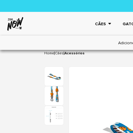
CÃES
GAT
Adicion
|
|
Home
Cães
Acessórios