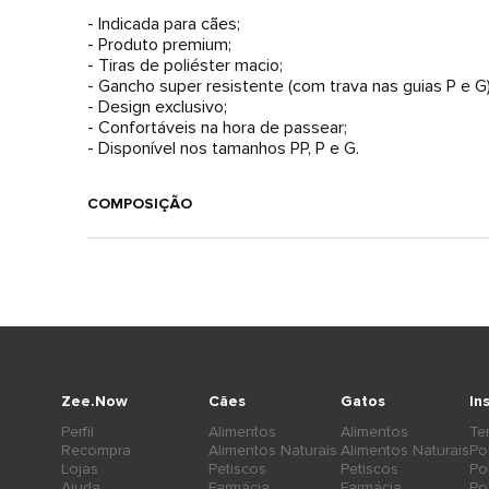
- Indicada para cães;
- Produto premium;
- Tiras de poliéster macio;
- Gancho super resistente (com trava nas guias P e G)
- Design exclusivo;
- Confortáveis na hora de passear;
- Disponível nos tamanhos PP, P e G.
COMPOSIÇÃO
Zee.Now
Cães
Gatos
In
Perfil
Alimentos
Alimentos
Te
Recompra
Alimentos Naturais
Alimentos Naturais
Po
Lojas
Petiscos
Petiscos
Po
Ajuda
Farmácia
Farmácia
Po