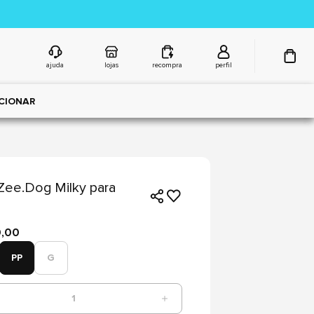
ajuda
lojas
recompra
perfil
CIONAR
Zee.Dog Milky para
9,00
PP
G
1