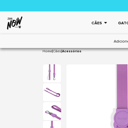
CÃES
GAT
Adicion
|
|
Home
Cães
Acessórios