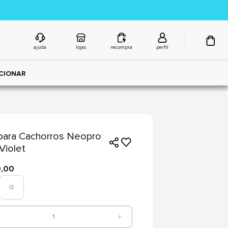
ajuda
lojas
recompra
perfil
CIONAR
para Cachorros Neopro
Violet
9,00
G
1