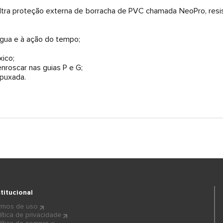
ultra proteção externa de borracha de PVC chamada NeoPro, resi
água e à ação do tempo;
xico;
nroscar nas guias P e G;
stitucional
rmos de uso
lítica de privacidade