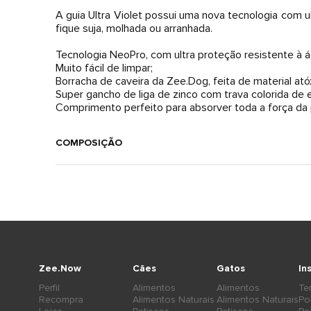
A guia Ultra Violet possui uma nova tecnologia com 
fique suja, molhada ou arranhada.
Tecnologia NeoPro, com ultra proteção resistente à 
Muito fácil de limpar;
Borracha de caveira da Zee.Dog, feita de material ató
Super gancho de liga de zinco com trava colorida de e
COMPOSIÇÃO
Zee.Now
Cães
Gatos
In
Perfil
Alimentos
Alimentos
Te
Recompra
Alimentos Naturais
Alimentos Naturais
Po