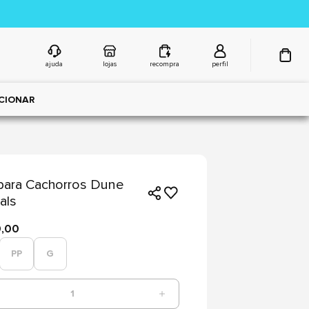
ajuda
lojas
recompra
perfil
CIONAR
para Cachorros Dune
als
9,00
PP
G
1