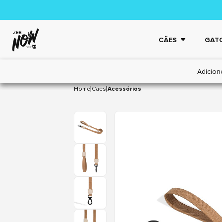
CÃES
GAT
Adicion
|
|
Home
Cães
Acessórios