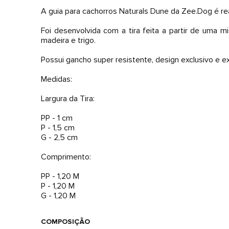
A guia para cachorros Naturals Dune da Zee.Dog é r
Foi desenvolvida com a tira feita a partir de uma m
madeira e trigo.
Possui gancho super resistente, design exclusivo e 
Medidas:
Largura da Tira:
PP - 1 cm
P - 1,5 cm
G - 2,5 cm
Comprimento:
PP - 1,20 M
P - 1,20 M
COMPOSIÇÃO