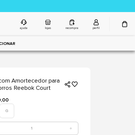
ajuda
lojas
recompra
perfil
CIONAR
com Amortecedor para
rros Reebok Court
9,00
G
1