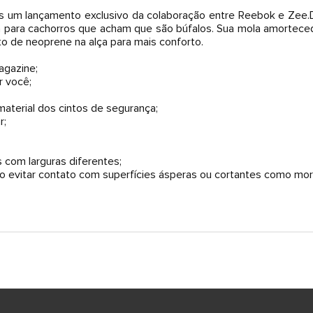
s um lançamento exclusivo da colaboração entre Reebok e Zee.
a para cachorros que acham que são búfalos. Sua mola amorteced
o de neoprene na alça para mais conforto.
Magazine;
 você;
material dos cintos de segurança;
r;
om larguras diferentes;
 evitar contato com superfícies ásperas ou cortantes como mor