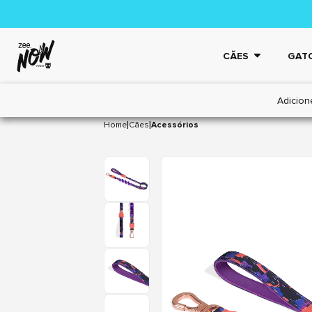
CÃES
GAT
Adicion
|
|
Home
Cães
Acessórios