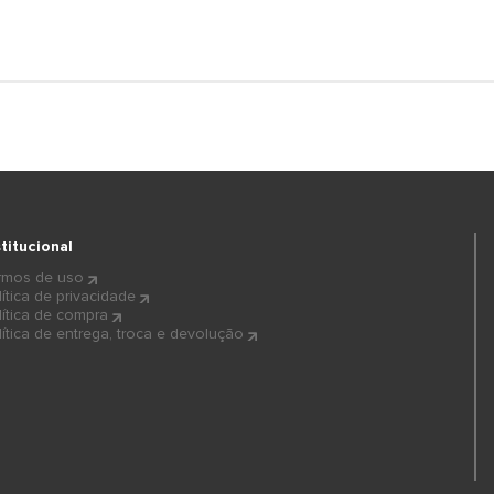
stitucional
rmos de uso
lítica de privacidade
lítica de compra
lítica de entrega, troca e devolução