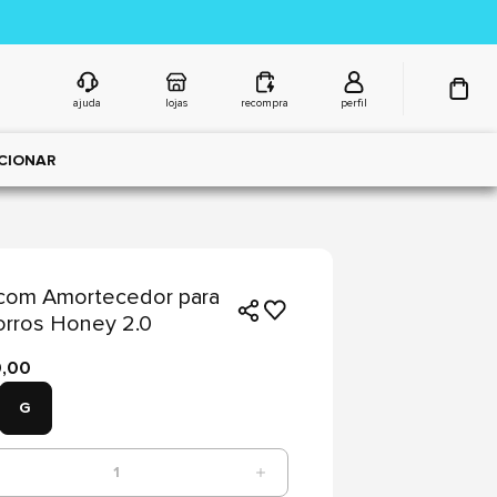
ajuda
lojas
recompra
perfil
CIONAR
com Amortecedor para
rros Honey 2.0
9,00
G
1