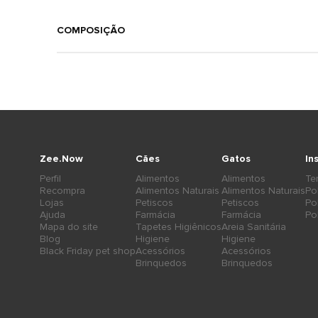
COMPOSIÇÃO
Zee.Now
Cães
Gatos
In
Perfil
Alimentos
Alimentos
Te
Recompra
Alimentos Naturais
Alimentos Naturais
Po
Lojas
Petiscos
Petiscos
Po
Ajuda
Farmácia
Farmácia
Po
Mapa do site
Tapetes Higiênicos
Areia Sanitária
Blog
Higiene
Higiene
Black Friday pet shop
Acessórios
Acessórios
Brinquedos
Brinquedos