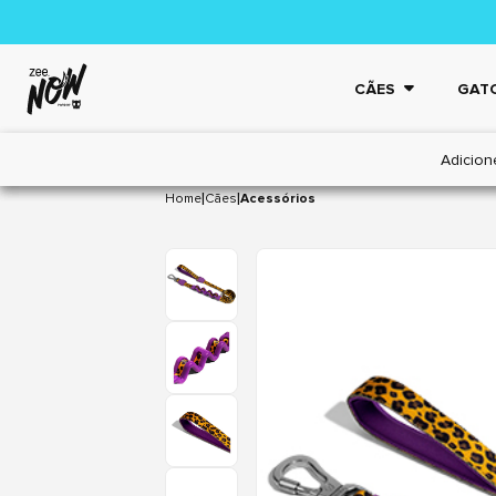
CÃES
GAT
Adicion
|
|
Home
Cães
Acessórios