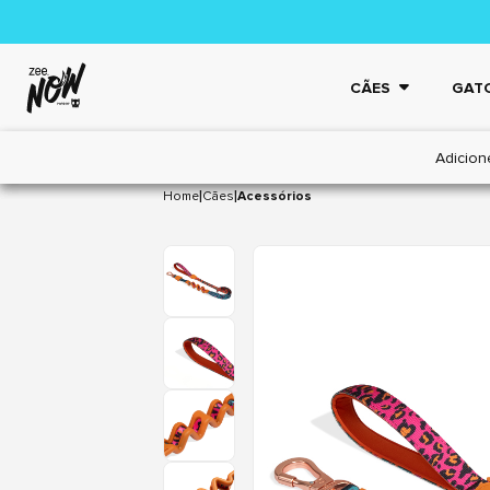
CÃES
GAT
Adicion
|
|
Home
Cães
Acessórios