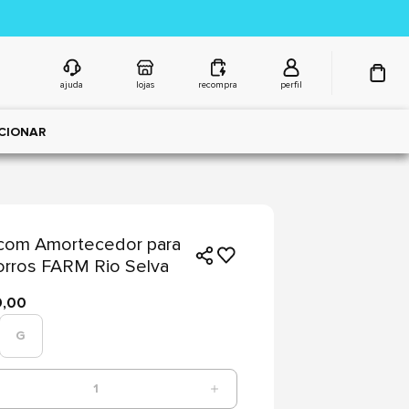
ajuda
lojas
recompra
perfil
CIONAR
com Amortecedor para
rros FARM Rio Selva
9,00
G
1