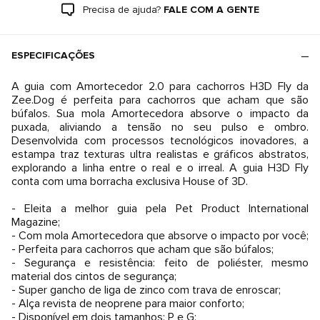
Precisa de ajuda?
FALE COM A GENTE
ESPECIFICAÇÕES
A guia com Amortecedor 2.0 para cachorros H3D Fly da
Zee.Dog é perfeita para cachorros que acham que são
búfalos. Sua mola Amortecedora absorve o impacto da
puxada, aliviando a tensão no seu pulso e ombro.
Desenvolvida com processos tecnológicos inovadores, a
estampa traz texturas ultra realistas e gráficos abstratos,
explorando a linha entre o real e o irreal. A guia H3D Fly
conta com uma borracha exclusiva House of 3D.
- Eleita a melhor guia pela Pet Product International
Magazine;
- Com mola Amortecedora que absorve o impacto por você;
- Perfeita para cachorros que acham que são búfalos;
- Segurança e resistência: feito de poliéster, mesmo
material dos cintos de segurança;
- Super gancho de liga de zinco com trava de enroscar;
- Alça revista de neoprene para maior conforto;
- Disponível em dois tamanhos: P e G;