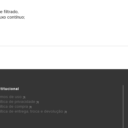
 filtrado,
uxo contínuo;
stitucional
rmos de uso
lítica de privacidade
lítica de compra
lítica de entrega, troca e devolução