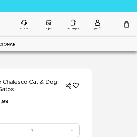
ajuda
lojas
recompra
perfil
CIONAR
 Chalesco Cat & Dog
Gatos
9,99
1