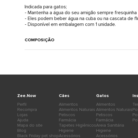
Indicada para gatos;
- Mantenha a água do seu amigão sempre fresquinha e
- Eles podem beber água na cuba ou na cascata de fl
- Disponível em embalagem com 1 unidade.
COMPOSIÇÃO
Zee.Now
Cães
Gatos
In
Perfil
Alimentos
Alimentos
Te
Recompra
Alimentos Naturais
Alimentos Naturais
Po
Lojas
Petiscos
Petiscos
Po
Ajuda
Farmácia
Farmácia
Po
Mapa do site
Tapetes Higiênicos
Areia Sanitária
Blog
Higiene
Higiene
Black Friday pet shop
Acessórios
Acessórios