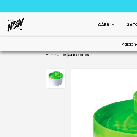
CÃES
GAT
Adicion
|
|
Home
Gatos
Acessórios