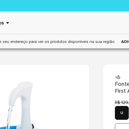
OS
e seu endereço para ver os
produtos disponíveis na sua região.
ADI
Font
First
R$ 129
U