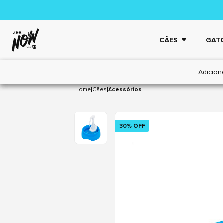
CÃES
GAT
Adicion
|
|
Home
Cães
Acessórios
30% OFF