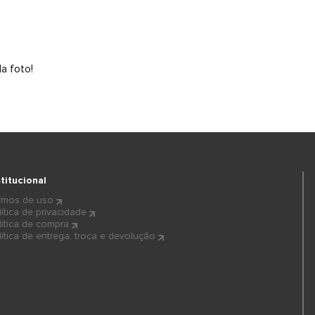
a foto!
stitucional
rmos de uso
lítica de privacidade
lítica de compra
lítica de entrega, troca e devolução