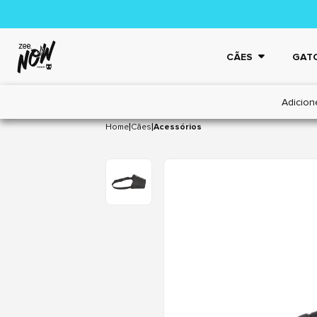
CÃES
GAT
Adicion
|
|
Home
Cães
Acessórios