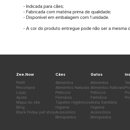
- Indicada para cães;
- Fabricada com matéria prima de qualidade;
- Disponível em embalagem com 1 unidade.
- A cor do produto entregue pode não ser a mesma d
Zee.Now
Cães
Gatos
In
Perfil
Alimentos
Alimentos
Te
Recompra
Alimentos Naturais
Alimentos Naturais
Po
Lojas
Petiscos
Petiscos
Po
Ajuda
Farmácia
Farmácia
Po
Mapa do site
Tapetes Higiênicos
Areia Sanitária
Blog
Higiene
Higiene
Black Friday pet shop
Acessórios
Acessórios
Brinquedos
Brinquedos