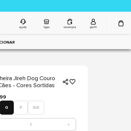
ajuda
lojas
recompra
perfil
CIONAR
heira Jireh Dog Couro
Cães - Cores Sortidas
,99
G
P
GG
1