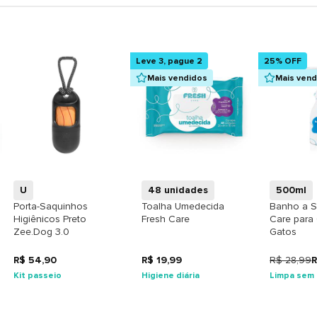
Leve 3, pague 2
25% OFF
Mais vendidos
Mais ven
+
+
U
48 unidades
500ml
Porta-Saquinhos
Toalha Umedecida
Banho a S
Higiênicos Preto
Fresh Care
Care para
Zee.Dog 3.0
Gatos
R$ 54,90
R$ 19,99
R$ 28,99
R
Kit passeio
Higiene diária
Limpa sem