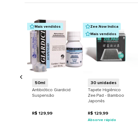
Mais vendidos
Zee.Now Indica
Mais vendidos
+
+
50ml
30 unidades
Antibiótico Giardicid
Tapete Higiênico
Suspensão
Zee.Pad - Bamboo
Japonês
R$ 129,99
R$ 129,99
Absorve rápido