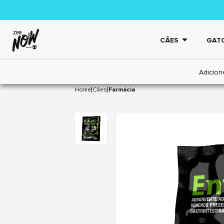
CÃES
GAT
Adicion
|
|
Home
Cães
Farmácia