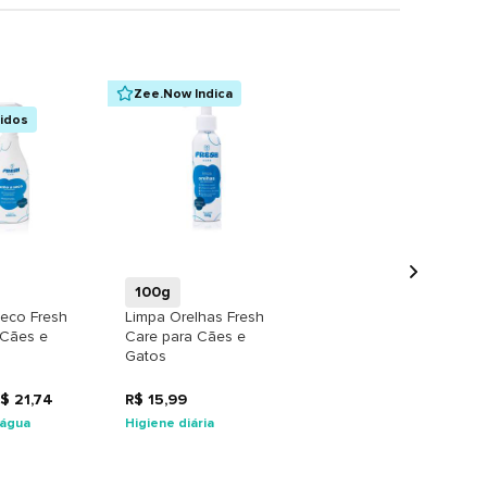
Zee.Now Indica
didos
+
+
100g
eco Fresh
Limpa Orelhas Fresh
 Cães e
Care para Cães e
Gatos
$ 21,74
R$ 15,99
 água
Higiene diária