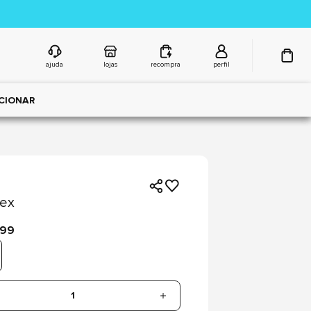
ajuda
lojas
recompra
perfil
CIONAR
rex
,99
1