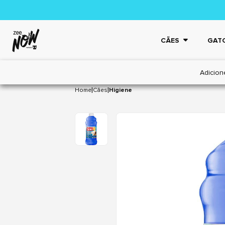
CÃES
GAT
Adicion
|
|
Home
Cães
Higiene