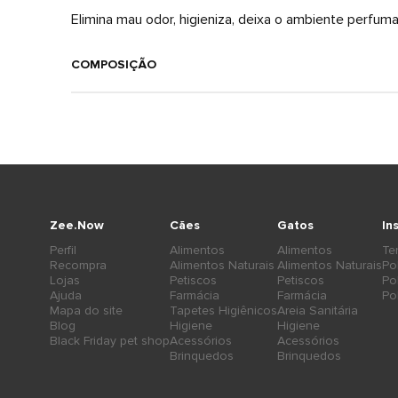
Elimina mau odor, higieniza, deixa o ambiente perfum
COMPOSIÇÃO
Zee.Now
Cães
Gatos
In
Perfil
Alimentos
Alimentos
Te
Recompra
Alimentos Naturais
Alimentos Naturais
Po
Lojas
Petiscos
Petiscos
Po
Ajuda
Farmácia
Farmácia
Po
Mapa do site
Tapetes Higiênicos
Areia Sanitária
Blog
Higiene
Higiene
Black Friday pet shop
Acessórios
Acessórios
Brinquedos
Brinquedos