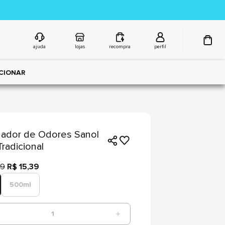
ajuda
lojas
recompra
perfil
CIONAR
nador de Odores Sanol
radicional
99
R$ 15,39
500ml
1