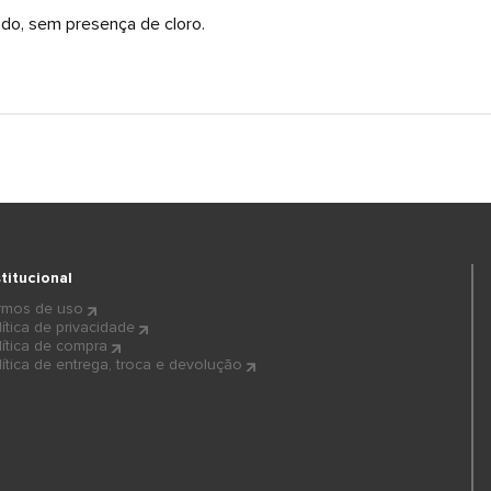
ado, sem presença de cloro.
stitucional
rmos de uso
lítica de privacidade
lítica de compra
lítica de entrega, troca e devolução