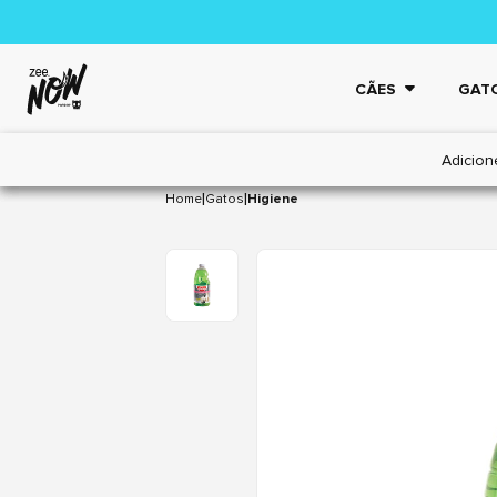
CÃES
GAT
Adicion
|
|
Home
Gatos
Higiene