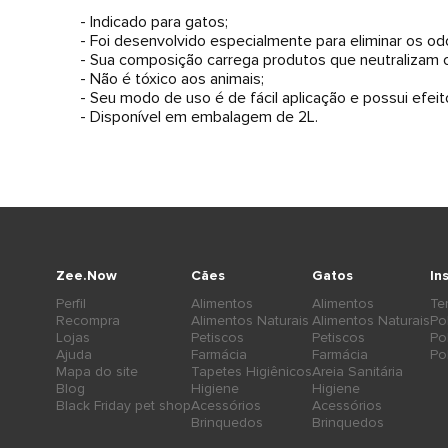
- Indicado para gatos;
- Foi desenvolvido especialmente para eliminar os od
- Sua composição carrega produtos que neutralizam 
- Não é tóxico aos animais;
- Seu modo de uso é de fácil aplicação e possui efeit
- Disponível em embalagem de 2L.
Zee.Now
Cães
Gatos
In
Perfil
Alimentos
Alimentos
Te
Recompra
Alimentos Naturais
Alimentos Naturais
Po
Lojas
Petiscos
Petiscos
Po
Ajuda
Farmácia
Farmácia
Po
Mapa do site
Tapetes Higiênicos
Areia Sanitária
Blog
Higiene
Higiene
Black Friday pet shop
Acessórios
Acessórios
Brinquedos
Brinquedos