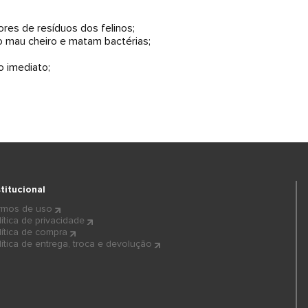
ores de resíduos dos felinos;
o mau cheiro e matam bactérias;
o imediato;
stitucional
rmos de uso
lítica de privacidade
lítica de compra
lítica de entrega, troca e devolução