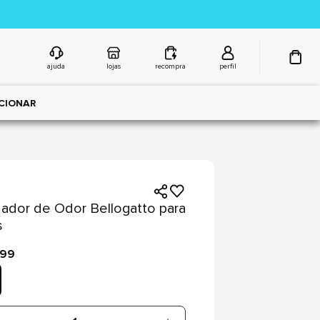
ajuda
lojas
recompra
perfil
CIONAR
nador de Odor Bellogatto para
s
,99