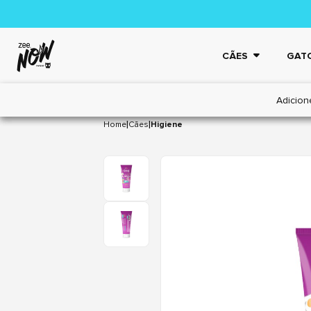
CÃES
GAT
Adicion
|
|
Home
Cães
Higiene