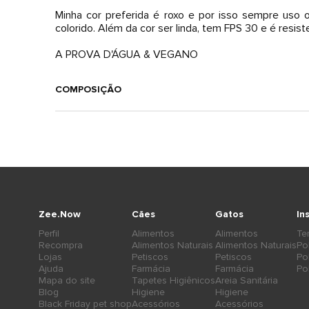
Minha cor preferida é roxo e por isso sempre uso 
colorido. Além da cor ser linda, tem FPS 30 e é resist
A PROVA D'ÁGUA & VEGANO
COMPOSIÇÃO
Zee.Now
Cães
Gatos
In
Perfil
Alimentos
Alimentos
Te
Recompra
Alimentos Naturais
Alimentos Naturais
Po
Lojas
Petiscos
Petiscos
Po
Ajuda
Farmácia
Farmácia
Po
Mapa do site
Tapetes Higiênicos
Areia Sanitária
Blog
Higiene
Higiene
Black Friday pet shop
Acessórios
Acessórios