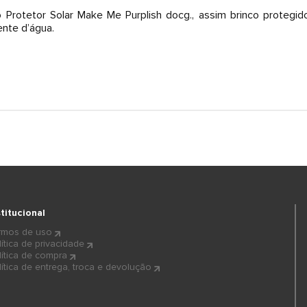
o Protetor Solar Make Me Purplish docg., assim brinco proteg
ente d’água.
stitucional
rmos de uso
lítica de privacidade
lítica de compra
lítica de entrega, troca e devolução