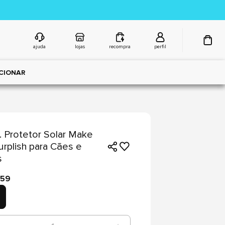
ajuda
lojas
recompra
perfil
CIONAR
 Protetor Solar Make
rplish para Cães e
s
,59