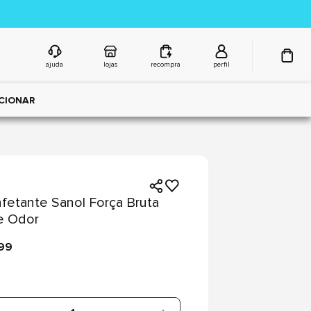
ajuda
lojas
recompra
perfil
CIONAR
fetante Sanol Força Bruta
e Odor
,99