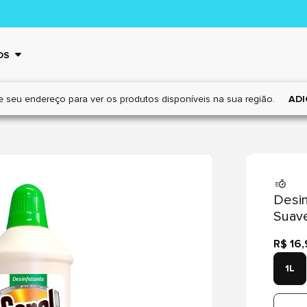
OS
e seu endereço para ver os
produtos disponíveis na sua região.
ADI
Desin
Suav
R$ 16
1L