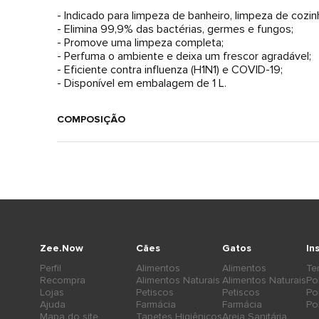
- Indicado para limpeza de banheiro, limpeza de cozin
- Elimina 99,9% das bactérias, germes e fungos;
- Promove uma limpeza completa;
- Perfuma o ambiente e deixa um frescor agradável;
- Eficiente contra influenza (H1N1) e COVID-19;
- Disponível em embalagem de 1 L.
COMPOSIÇÃO
Zee.Now
Cães
Gatos
In
Perfil
Alimentos
Alimentos
Te
Recompra
Alimentos Naturais
Alimentos Naturais
Po
Lojas
Petiscos
Petiscos
Po
Ajuda
Farmácia
Farmácia
Po
Mapa do site
Tapetes Higiênicos
Areia Sanitária