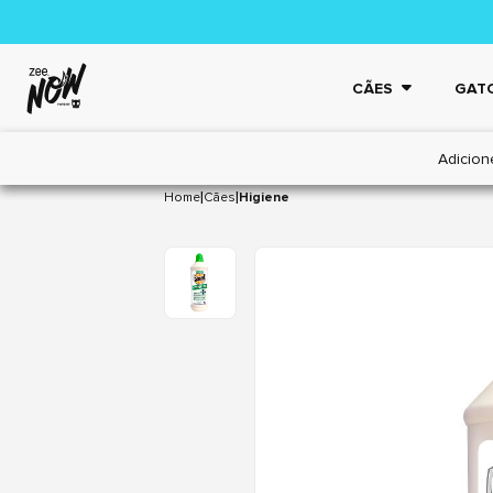
CÃES
GAT
Adicion
|
|
Home
Cães
Higiene