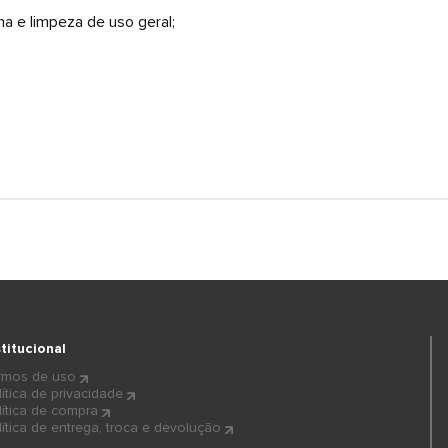
ha e limpeza de uso geral;
stitucional
rmos de uso
lítica de privacidade
lítica de compra
lítica de entrega, troca e devolução