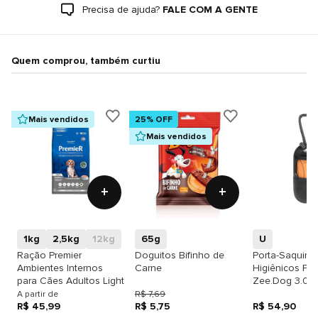
Precisa de ajuda?
FALE COM A GENTE
Quem comprou, também curtiu
Mais vendidos
25% OFF
Mais vendidos
+
+
1kg
2,5kg
12kg
65g
U
Ração Premier
Doguitos Bifinho de
Porta-Saquinh
Ambientes Internos
Carne
Higiênicos Pre
para Cães Adultos Light
Zee.Dog 3.0
A partir de
R$ 7,69
R$ 45,99
R$ 5,75
R$ 54,90