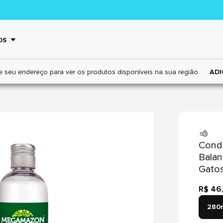
OS
e seu endereço para ver os
produtos disponíveis na sua região.
ADI
Cond
Balan
Gato
R$ 46
280