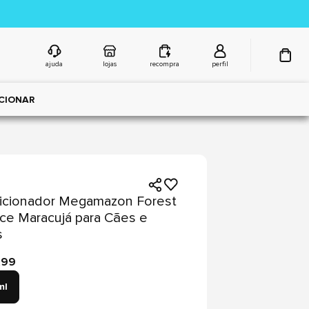
ajuda
lojas
recompra
perfil
CIONAR
icionador Megamazon Forest
ce Maracujá para Cães e
s
,99
ml