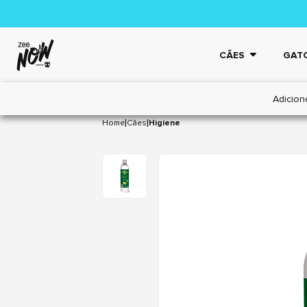
CÃES
GAT
Adicion
|
|
Home
Cães
Higiene