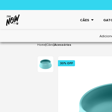
CÃES
GAT
Adicion
|
|
Home
Cães
Acessórios
30% OFF