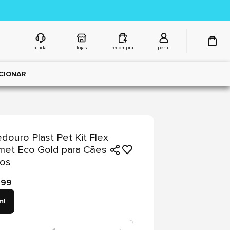
ajuda
lojas
recompra
perfil
CIONAR
ouro Plast Pet Kit Flex
et Eco Gold para Cães
tos
,99
ml