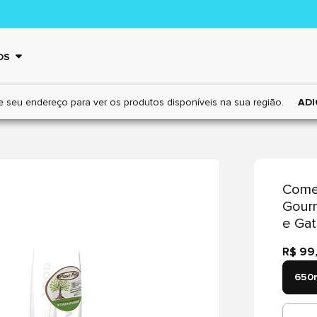
OS
e seu endereço para ver os
produtos disponíveis na sua região.
ADI
Comed
Gourm
e Ga
R$ 99
650