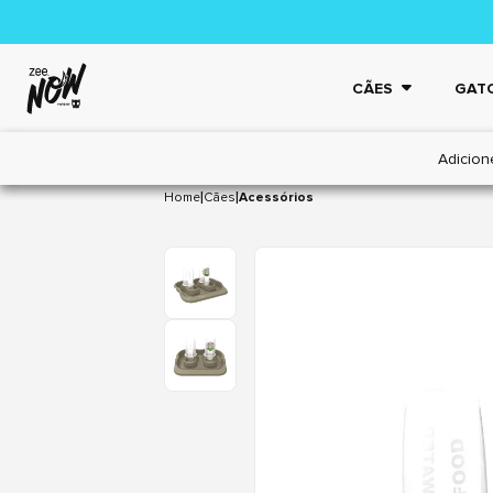
CÃES
GAT
Adicion
|
|
Home
Cães
Acessórios