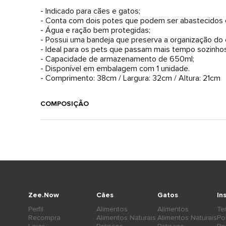
- Indicado para cães e gatos;
- Conta com dois potes que podem ser abastecidos co
- Água e ração bem protegidas;
- Possui uma bandeja que preserva a organização do 
- Ideal para os pets que passam mais tempo sozinhos
- Capacidade de armazenamento de 650ml;
- Disponível em embalagem com 1 unidade.
- Comprimento: 38cm / Largura: 32cm / Altura: 21cm
COMPOSIÇÃO
Zee.Now
Cães
Gatos
In
Perfil
Alimentos
Alimentos
Te
Recompra
Alimentos Naturais
Alimentos Naturais
Po