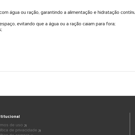
m água ou ração, garantindo a alimentação e hidratação contínu
espaço, evitando que a água ou a ração caiam para fora;
;
stitucional
rmos de uso
lítica de privacidade