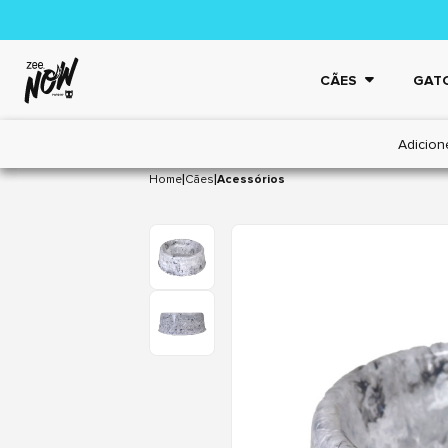
CÃES
GAT
Adicion
|
|
Home
Cães
Acessórios