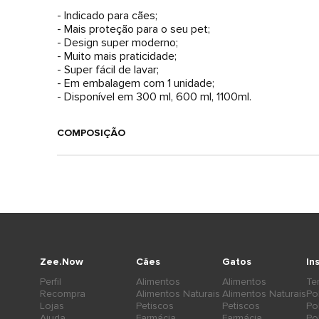
- Indicado para cães;
- Mais proteção para o seu pet;
- Design super moderno;
- Muito mais praticidade;
- Super fácil de lavar;
- Em embalagem com 1 unidade;
- Disponível em 300 ml, 600 ml, 1100ml.
COMPOSIÇÃO
Zee.Now
Cães
Gatos
In
Perfil
Alimentos
Alimentos
Te
Recompra
Alimentos Naturais
Alimentos Naturais
Po
Lojas
Petiscos
Petiscos
Po
Ajuda
Farmácia
Farmácia
Po