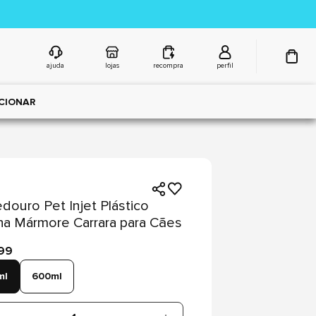
ajuda
lojas
recompra
perfil
CIONAR
ouro Pet Injet Plástico
ha Mármore Carrara para Cães
,99
ml
600ml