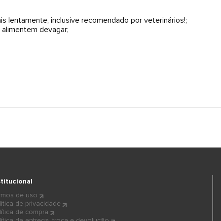
s lentamente, inclusive recomendado por veterinários!;
e alimentem devagar;
stitucional
rmos de uso
lítica de privacidade
lítica de compra
lítica de entrega, troca e devolução