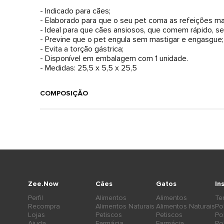
- Indicado para cães;
- Elaborado para que o seu pet coma as refeições mai
- Ideal para que cães ansiosos, que comem rápido, s
- Previne que o pet engula sem mastigar e engasgue;
- Evita a torção gástrica;
- Disponível em embalagem com 1 unidade.
- Medidas: 25,5 x 5,5 x 25,5
COMPOSIÇÃO
Zee.Now
Cães
Gatos
In
Perfil
Alimentos
Alimentos
Te
Recompra
Alimentos Naturais
Alimentos Naturais
Po
Lojas
Petiscos
Petiscos
Po
Ajuda
Farmácia
Farmácia
Po