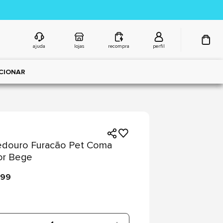
ajuda
lojas
recompra
perfil
CIONAR
douro Furacão Pet Coma
or Bege
,99