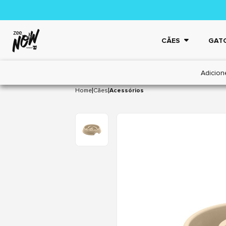
CÃES
GAT
Adicion
|
|
Home
Cães
Acessórios