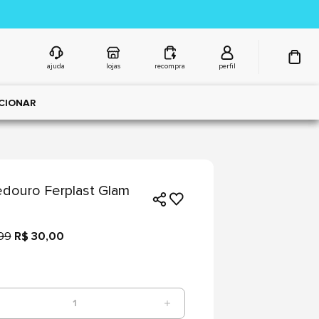
ajuda
lojas
recompra
perfil
CIONAR
douro Ferplast Glam
99
R$ 30,00
1