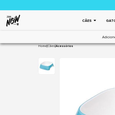
CÃES
GAT
Adicion
|
|
Home
Cães
Acessórios