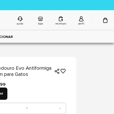
ajuda
lojas
recompra
perfil
CIONAR
douro Evo Antiformiga
m para Gatos
,99
ml
1