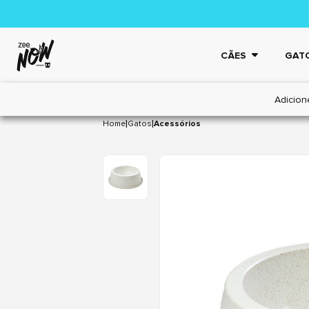
CÃES
GAT
Adicion
|
|
Home
Gatos
Acessórios