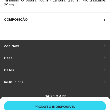
Tamanho G: Altura: 10cm / Largura: 29cm / Profundidade:
29cm .
COMPOSIÇÃO
Zee.Now
Cães
Gatos
Institucional
BAIXE O APP
PRODUTO INDISPONÍVEL