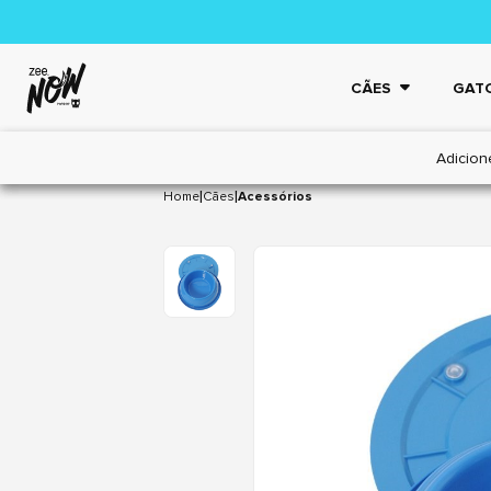
CÃES
GAT
Adicion
|
|
Home
Cães
Acessórios