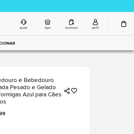
ajuda
lojas
recompra
perfil
CIONAR
douro e Bebedouro
ada Pesado e Gelado
Formigas Azul para Cães
tos
,99