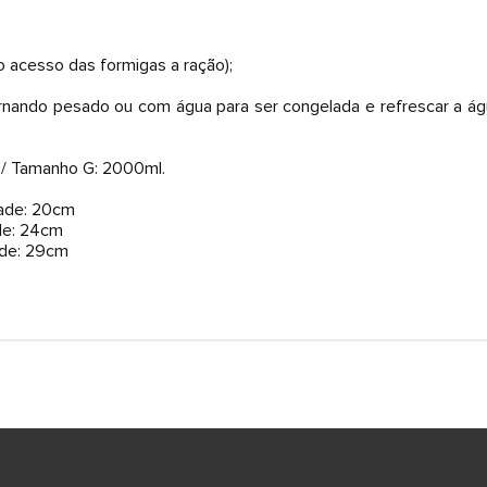
o acesso das formigas a ração);
ornando pesado ou com água para ser congelada e refrescar a ág
 / Tamanho G: 2000ml.
dade: 20cm
ade: 24cm
ade: 29cm