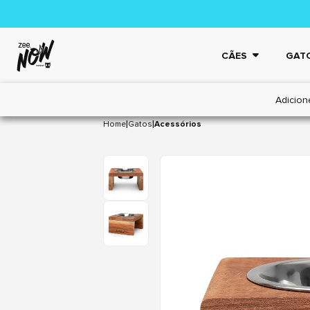
CÃES
GAT
Adicion
|
|
Home
Gatos
Acessórios