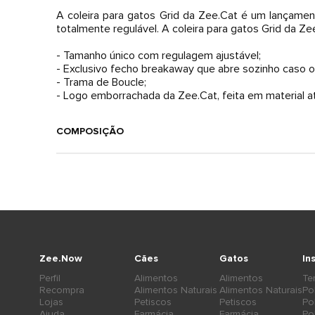
A coleira para gatos Grid da Zee.Cat é um lançamen
totalmente regulável. A coleira para gatos Grid da Ze
- Tamanho único com regulagem ajustável;
- Exclusivo fecho breakaway que abre sozinho caso o
- Trama de Boucle;
- Logo emborrachada da Zee.Cat, feita em material at
COMPOSIÇÃO
Zee.Now
Cães
Gatos
In
Perfil
Alimentos
Alimentos
Te
Recompra
Alimentos Naturais
Alimentos Naturais
Po
Lojas
Petiscos
Petiscos
Po
Ajuda
Farmácia
Farmácia
Po