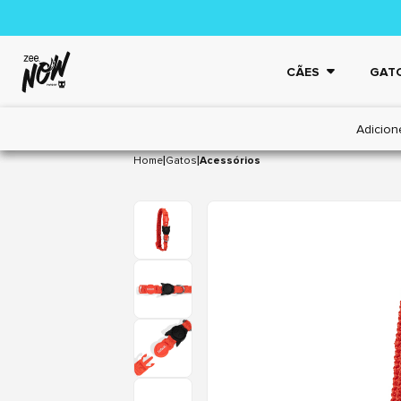
CÃES
GAT
Adicion
|
|
Home
Gatos
Acessórios