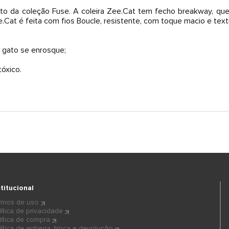
to da coleção Fuse. A coleira Zee.Cat tem fecho breakway, qu
e.Cat é feita com fios Boucle, resistente, com toque macio e text
 gato se enrosque;
óxico.
stitucional
rmos de uso
lítica de privacidade
lítica de compra
lítica de entrega, troca e devolução