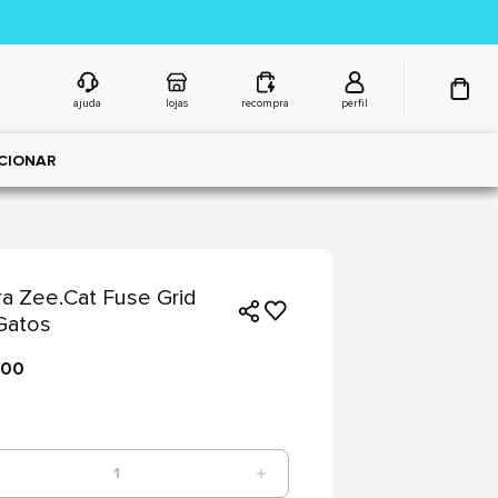
ajuda
lojas
recompra
perfil
CIONAR
ra Zee.Cat Fuse Grid
Gatos
,00
1