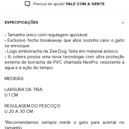
Precisa de ajuda?
FALE COM A GENTE
ESPECIFICAÇÕES
• Tamanho único com regulagem ajustável.
• Exclusivo fecho breakaway que abre sozinho caso o gato
se enrosque.
• Logo emborracha da Zee.Dog, feita em material atóxico.
• A coleira possui uma nova tecnologia com ultra proteção
externa de borracha de PVC chamada NeoPro, resistente à
água e à ação do tempo.
MEDIDAS:
LARGURA DA TIRA:
U 1 CM
REGULAGEM DO PESCOÇO:
U 20 A 30 CM
*Recomendamos sempre medir o gato para acertar no
tamanho.