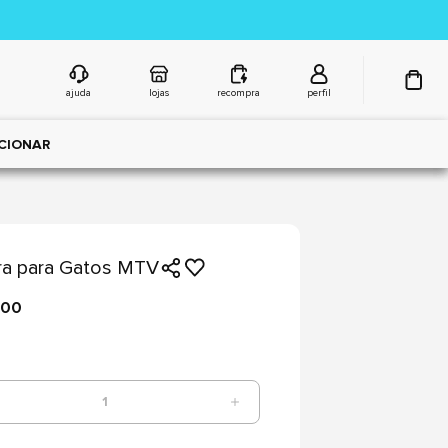
ajuda
lojas
recompra
perfil
CIONAR
ra para Gatos MTV
,00
1