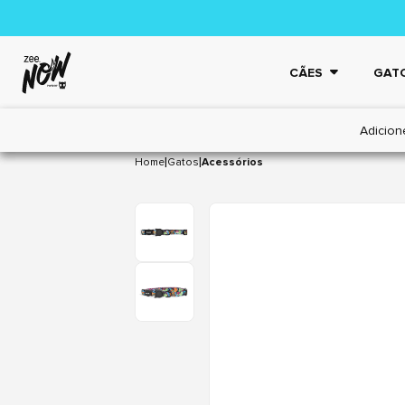
CÃES
GAT
Adicion
|
|
Home
Gatos
Acessórios