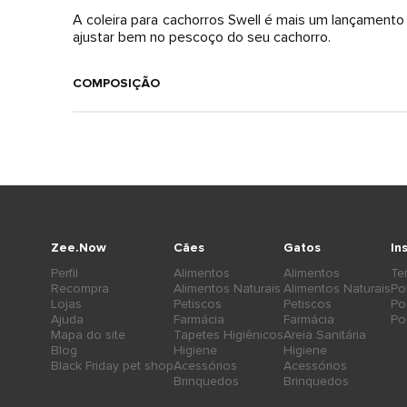
A coleira para cachorros Swell é mais um lançament
ajustar bem no pescoço do seu cachorro.
COMPOSIÇÃO
Zee.Now
Cães
Gatos
In
Perfil
Alimentos
Alimentos
Te
Recompra
Alimentos Naturais
Alimentos Naturais
Po
Lojas
Petiscos
Petiscos
Po
Ajuda
Farmácia
Farmácia
Po
Mapa do site
Tapetes Higiênicos
Areia Sanitária
Blog
Higiene
Higiene
Black Friday pet shop
Acessórios
Acessórios
Brinquedos
Brinquedos