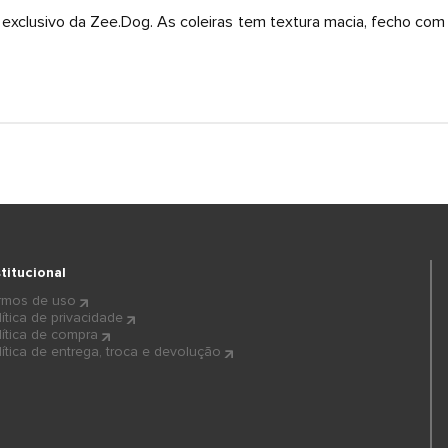
o exclusivo da Zee.Dog. As coleiras tem textura macia, fecho co
stitucional
rmos de uso
lítica de privacidade
lítica de compra
lítica de entrega, troca e devolução