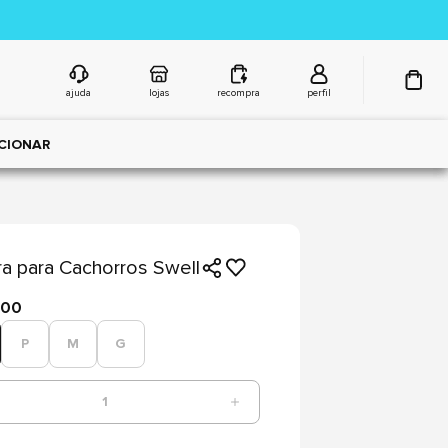
ajuda
lojas
recompra
perfil
CIONAR
ra para Cachorros Swell
,00
P
M
G
1