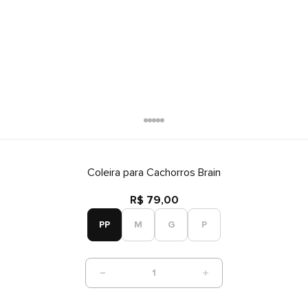
Coleira para Cachorros Brain
R$ 79,00
PP
M
G
P
1