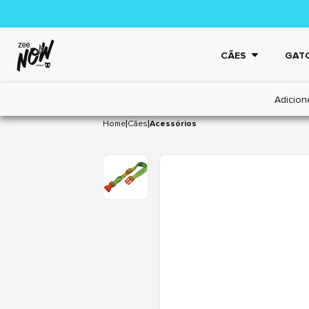
CÃES
GAT
Adicion
|
|
Home
Cães
Acessórios