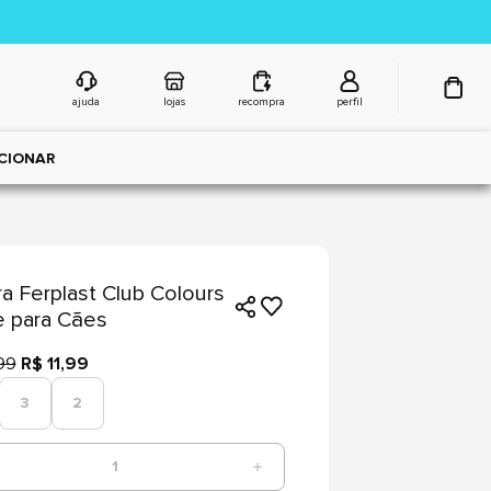
ajuda
lojas
recompra
perfil
CIONAR
ra Ferplast Club Colours
 para Cães
99
R$ 11,99
3
2
1