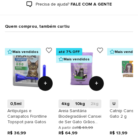
Precisa de ajuda?
FALE COM A GENTE
Quem comprou, também curtiu
Mais vendidos
até 7% OFF
Mais vendid
Mais vendidos
+
+
0,5ml
4kg
10kg
2kg
U
Antipulgas e
Areia Sanitária
Catnip Cansei
Carrapatos Frontline
Biodegradável Cansei
Gato 2 g
Topspot para Gatos
de Ser Gato Grãos
Médios
A partir de
R$ 69,99
R$ 36,99
R$ 64,99
R$ 13,99