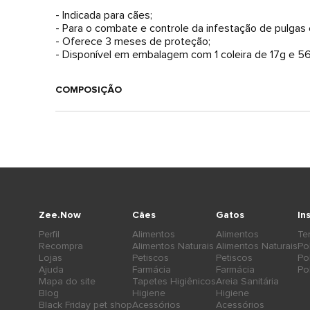
- Indicada para cães;
- Para o combate e controle da infestação de pulgas 
- Oferece 3 meses de proteção;
- Disponível em embalagem com 1 coleira de 17g e 5
COMPOSIÇÃO
Zee.Now
Cães
Gatos
In
Perfil
Alimentos
Alimentos
Te
Recompra
Alimentos Naturais
Alimentos Naturais
Po
Lojas
Petiscos
Petiscos
Po
Ajuda
Farmácia
Farmácia
Po
Mapa do site
Tapetes Higiênicos
Areia Sanitária
Blog
Higiene
Higiene
Black Friday pet shop
Acessórios
Acessórios