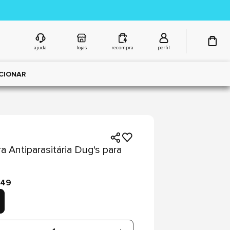
ajuda
lojas
recompra
perfil
CIONAR
ra Antiparasitária Dug's para
,49