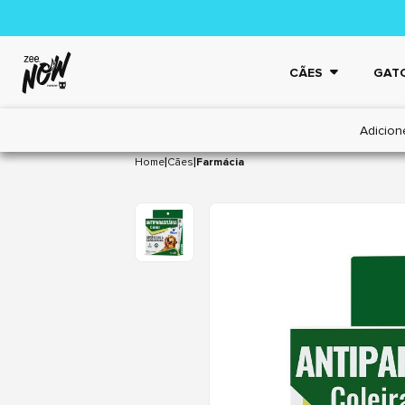
CÃES
GAT
Adicion
|
|
Home
Cães
Farmácia