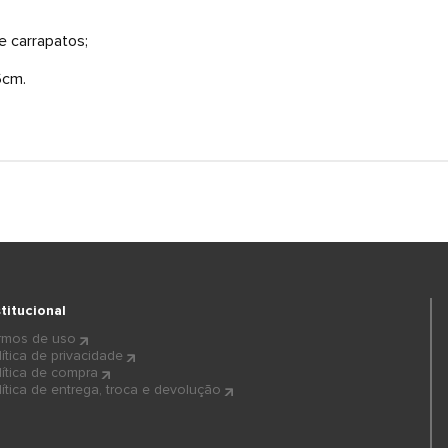
e carrapatos;
6cm.
stitucional
rmos de uso
lítica de privacidade
lítica de compra
lítica de entrega, troca e devolução